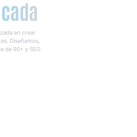
licada
izada en crear
ntes. Diseñamos,
se de 90+ y SEO