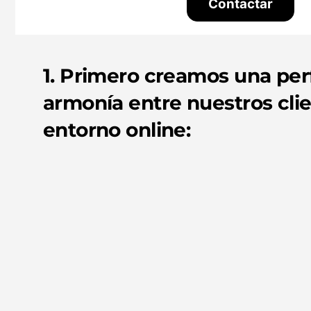
Contactar
1. Primero creamos una per
armonía entre nuestros clie
entorno online:
Para que te vean,
tienes que existir:
Diseño web
y/o
tienda online y
creación de
perfiles en redes
sociales.