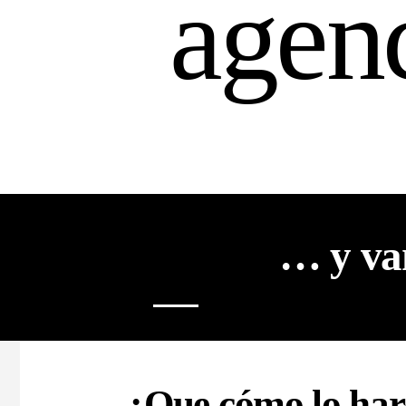
agen
… y va
¿Que cómo lo ha