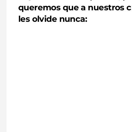
queremos que a nuestros cl
les olvide nunca:
Le recordamos
a tu público que
compre eso que
tanto le gustó:
remarketing en
redes sociales
.