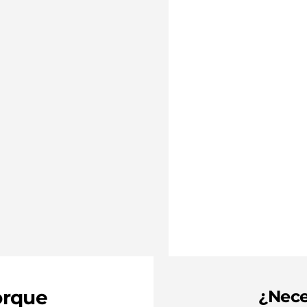
Google
(SEO),
Publicidad
en
Google
(SEM) y
Publicidad
en
redes sociales
.
orque
¿Nece