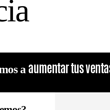
cia
aumentar tus venta
mos a
remos?