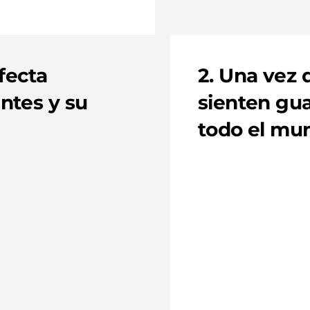
fecta
2. Una vez 
ntes y su
sienten gua
todo el mu
Cuenta a todos
lo bien que
haces lo haces:
marketing de
contenidos
,
comunicación
integral y