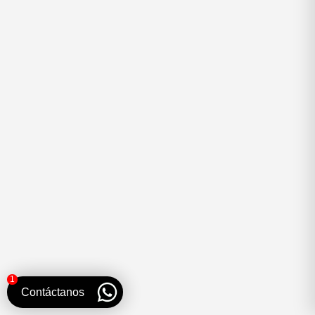
«Desde el principio me escucharon y se adaptaron a
mi situación. Entendieron mis necesidades y las
plasmaron con paciencia.
More
1
Contáctanos