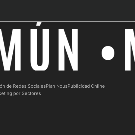
MÚN •
M
ón de Redes Sociales
Plan Nous
Publicidad Online
eting por Sectores