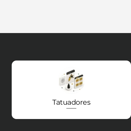
Icon
label
Tatuadores