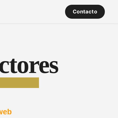
Contacto
ctores
web