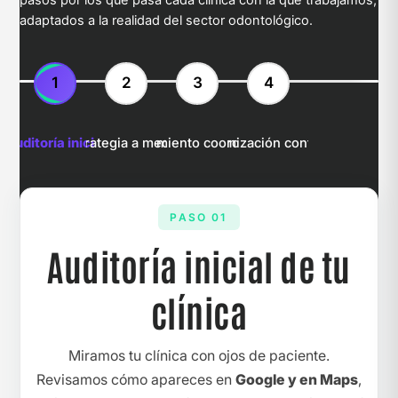
adaptados a la realidad del sector odontológico.
1
2
3
4
Auditoría inicial
Estrategia a medida
Lanzamiento coordinado
Optimización continua
PASO 01
Auditoría inicial de tu
clínica
Miramos tu clínica con ojos de paciente.
Revisamos cómo apareces en
Google y en Maps
,