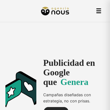
Skip
Men
to
content
Publicidad en
Google
que
n
e
r
a
e
G
Campañas diseñadas con
estrategia, no con prisas.