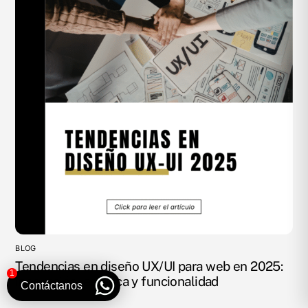
BLOG
Tendencias en diseño UX/UI para web en 2025:
1
innovación, estética y funcionalidad
Contáctanos