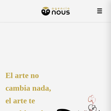
Skip
Men
to
content
El arte no
cambia nada,
el arte te