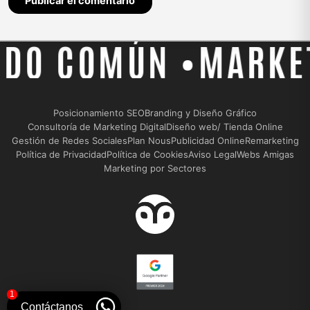
COMÚN •
MARKETING 
Posicionamiento SEO
Branding y Diseño Gráfico
Consultoría de Marketing Digital
Diseño web/ Tienda Online
Gestión de Redes Sociales
Plan Nous
Publicidad Online
Remarketing
Política de Privacidad
Política de Cookies
Aviso Legal
Webs Amigas
Marketing por Sectores
1
Contáctanos